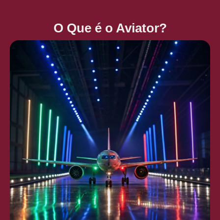
O Que é o Aviator?