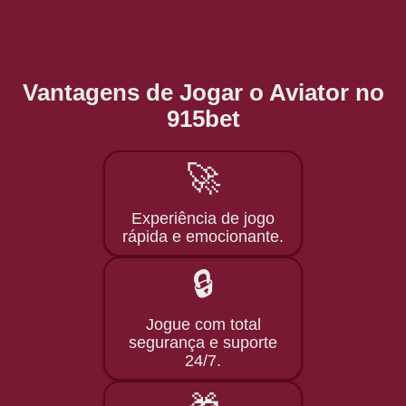
Vantagens de Jogar o Aviator no
915bet
🚀
Experiência de jogo
rápida e emocionante.
🔒
Jogue com total
segurança e suporte
24/7.