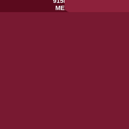
915BET
MENU
Cassino
Slots
Bônus
Login
Aviator
Fortune Tiger
COPYRIGHT ©
2026
BEM-VINDO AO
915BET – ONDE A EMOÇÃO E A
DIVERSÃO SE ENCONTRAM!
Mergulhe no mundo do 915bet e experimente a melhor