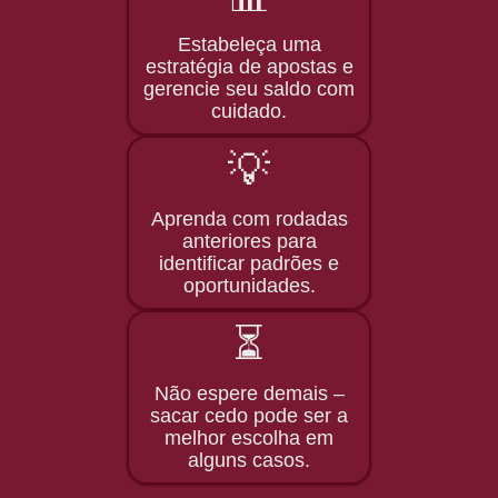
Estabeleça uma
estratégia de apostas e
gerencie seu saldo com
cuidado.
💡
Aprenda com rodadas
anteriores para
identificar padrões e
oportunidades.
⏳
Não espere demais –
sacar cedo pode ser a
melhor escolha em
alguns casos.